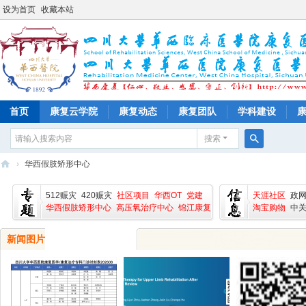
设为首页
收藏本站
首页
康复云学院
康复动态
康复团队
学科建设
搜索
搜
›
华西假肢矫形中心
索
四
512赈灾
420赈灾
社区项目
华西OT
党建
天涯社区
政
川
华西假肢矫形中心
高压氧治疗中心
锦江康复
淘宝购物
中
大
新闻图片
学
华
西
医