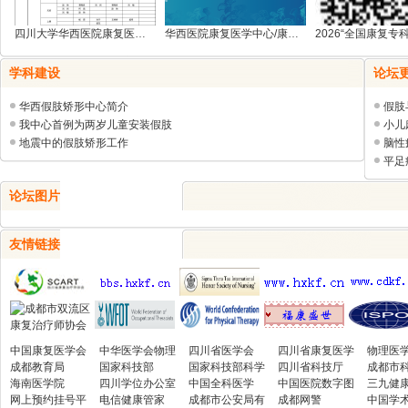
院
四川大学华西医院康复医学中心门诊信息2026
华西医院康复医学中心/康复医学研究所何成
康
学科建设
论坛
复
医
华西假肢矫形中心简介
假肢
我中心首例为两岁儿童安装假肢
小儿
学
地震中的假肢矫形工作
脑性
中
平足
心
论坛图片
友情链接
中国康复医学会
中华医学会物理
四川省医学会
四川省康复医学
物理医
成都教育局
医学与康复学分
国家科技部
国家科技部科学
会
四川省科技厅
学分会
成都市
海南医学院
会
四川学位办公室
技术司
中国全科医学
中国医院数字图
三九健
网上预约挂号平
电信健康管家
成都市公安局有
书馆
成都网警
中国学