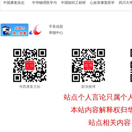
台
中国康复杂志
中华物理医学与
害信息处置系统
中国组织工程研
心血管康复医学
文投稿
四川大学
康复杂志
究
杂志
学版)
不良信息
举报中心
华西康复主站
新浪微博
站点个人言论只属个
本站内容解释权归
站点相关内容