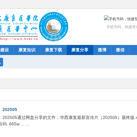
手机号码，快捷登
科建设
康复知识
康复下载
康复分享
微博
微信
搜
索
02505
05通过网盘分享的文件：华西康复最新宣传片（202505）最终版.mp4链接: 
 665w ... ...