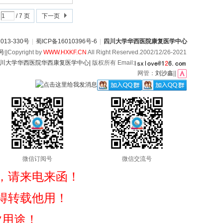
/ 7 页
下一页
13-330号
|
蜀ICP备16010396号-6
|
四川大学华西医院康复医学中心
6号
||Copyright by
WWW.HXKF.CN
All Right Reserved.2002/12/26-2021
川大学华西医院华西康复医学中心|
版权所有 Email:
网管：
刘沙鑫
||
微信订阅号
微信交流号
，请来电来函！
得转载他用！
业用途！