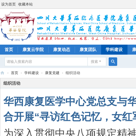
设为首页
收藏本站
首页
康复云学院
康复动态
康复团队
学科建设
搜索
搜
›
首页
›
学科建设
›
康复党建
›
组织活动
索
四
组织活动
川
华西康复医学中心党总支与
大
学
合开展“寻访红色记忆，女红军
华
西
为深入贯彻中央八项规定精
医