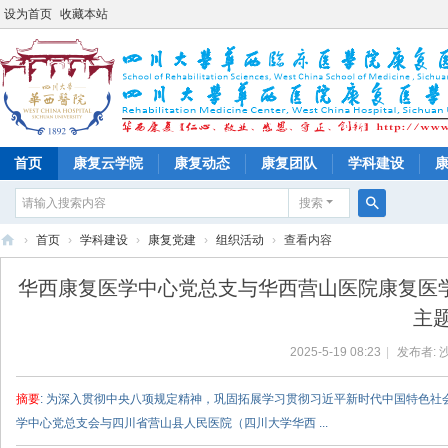
设为首页
收藏本站
首页
康复云学院
康复动态
康复团队
学科建设
搜索
搜
›
首页
›
学科建设
›
康复党建
›
组织活动
›
查看内容
索
四
华西康复医学中心党总支与华西营山医院康复医学
川
主题
大
2025-5-19 08:23
|
发布者:
学
华
摘要
: 为深入贯彻中央八项规定精神，巩固拓展学习贯彻习近平新时代中国特色社
西
学中心党总支会与四川省营山县人民医院（四川大学华西 ...
医