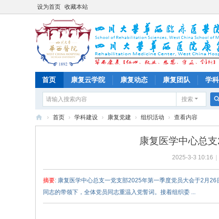
设为首页
收藏本站
首页
康复云学院
康复动态
康复团队
学科
搜索
›
首页
›
学科建设
›
康复党建
›
组织活动
›
查看内容
四
康复医学中心总支
川
2025-3-3 10:16
|
大
学
摘要
: 康复医学中心总支一党支部2025年第一季度党员大会于2月2
华
同志的带领下，全体党员同志重温入党誓词。接着组织委 ...
西
医