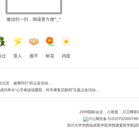
微信扫一扫，阅读更方便^_^
路过
雷人
握手
鲜花
鸡蛋
区，健康同行”的义诊活动 ...
举办“心手相连筑暖阳，科学康复启新程”主题义诊活动 ...
2009国际会议
|
小黑屋
|
川卫网审20
川公网安备 5101070200078
四川大学华西临床医学院华西康复医学院|四