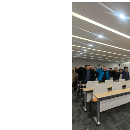
院
康
复
医
学
中
心