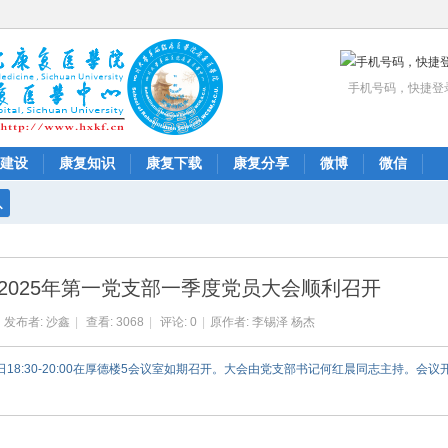
手机号码，快捷登
建设
康复知识
康复下载
康复分享
微博
微信
搜
索
2025年第一党支部一季度党员大会顺利召开
发布者:
沙鑫
|
查看:
3068
|
评论: 0
|
原作者: 李锡泽 杨杰
6日18:30-20:00在厚德楼5会议室如期召开。大会由党支部书记何红晨同志主持。会