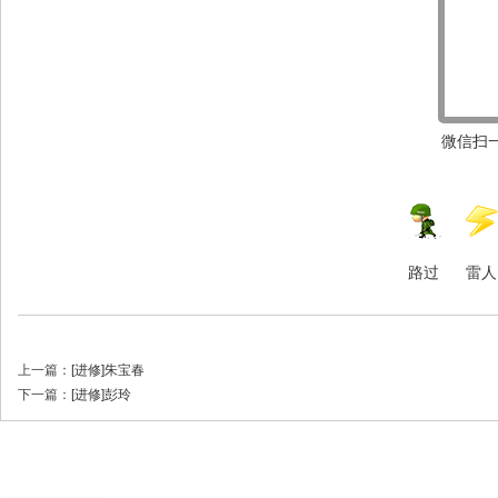
微信扫一
路过
雷人
上一篇：
[进修]朱宝春
下一篇：
[进修]彭玲