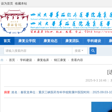
设为首页
收藏本站
首页
康复云学院
康复动态
康复团队
学科建设
搜索
搜
›
首页
›
学科建设
›
康复临床
›
锦江康复
›
查看内容
索
四
[
川
2025-9-3 16:46
|
大
学
摘要
: 姓名：秦双龙单位：重庆三峡医药专科学校附属中医院时间：2025.09.03-10.1
华
西
医