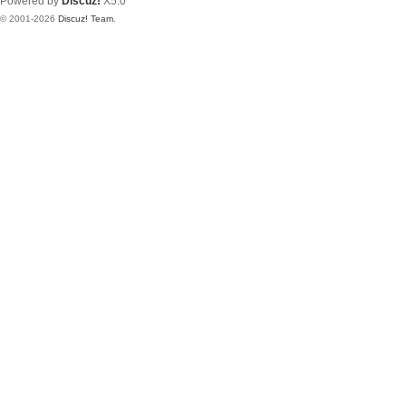
Powered by
Discuz!
X5.0
© 2001-2026
Discuz! Team
.