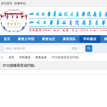
设为首页
收藏本站
首页
康复云学院
康复动态
康复团队
学科建设
搜索
搜
›
首页
›
学科建设
›
康复临床
›
ST2(前移语言治疗组)
索
四
ST2(前移语言治疗组)
川
大
学
华
西
医