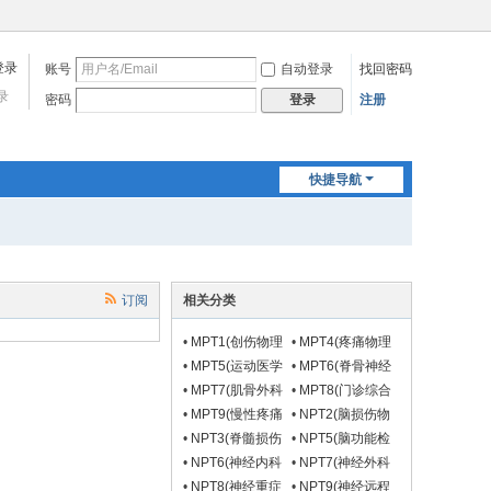
账号
自动登录
找回密码
录
密码
注册
登录
快捷导航
订阅
相关分类
•
MPT1(创伤物理
•
MPT4(疼痛物理
治疗组)
治疗组)
•
MPT5(运动医学
•
MPT6(脊骨神经
物理治疗前移组)
康复组)
•
MPT7(肌骨外科
•
MPT8(门诊综合
前移物理治疗组)
物理治疗组)
•
MPT9(慢性疼痛
•
NPT2(脑损伤物
远程物理治疗组)
理治疗组)
•
NPT3(脊髓损伤
•
NPT5(脑功能检
物理治疗组)
测与神经调控物理
•
NPT6(神经内科
•
NPT7(神经外科
治疗组)
神经物理治疗组)
神经物理治疗组)
•
NPT8(神经重症
•
NPT9(神经远程