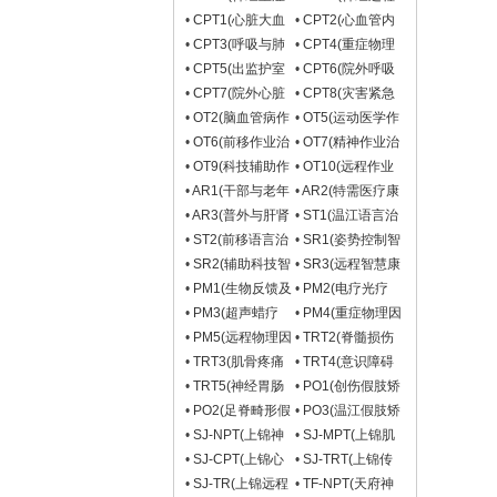
与昏迷促醒物理治
物理治疗组)
•
CPT1(心脏大血
•
CPT2(心血管内
疗组)
管外科物理治疗
科物理治疗组)
•
CPT3(呼吸与肺
•
CPT4(重症物理
组)
癌物理治疗组)
治疗组)
•
CPT5(出监护室
•
CPT6(院外呼吸
后综合征物理治疗
康复物理治疗组)
•
CPT7(院外心脏
•
CPT8(灾害紧急
组)
康复物理治疗组)
救护物理治疗组)
•
OT2(脑血管病作
•
OT5(运动医学作
业治疗组)
业治疗组)
•
OT6(前移作业治
•
OT7(精神作业治
疗组)
疗组)
•
OT9(科技辅助作
•
OT10(远程作业
业治疗组)
治疗组)
•
AR1(干部与老年
•
AR2(特需医疗康
康复组)
复组)
•
AR3(普外与肝肾
•
ST1(温江语言治
移植康复组)
疗组)
•
ST2(前移语言治
•
SR1(姿势控制智
疗组)
慧康复组)
•
SR2(辅助科技智
•
SR3(远程智慧康
慧康复组)
复组)
•
PM1(生物反馈及
•
PM2(电疗光疗
水疗组)
组)
•
PM3(超声蜡疗
•
PM4(重症物理因
组)
子治疗组)
•
PM5(远程物理因
•
TRT2(脊髓损伤
子治疗组)
传统康复组)
•
TRT3(肌骨疼痛
•
TRT4(意识障碍
传统康复组)
传统康复组)
•
TRT5(神经胃肠
•
PO1(创伤假肢矫
传统康复组)
形治疗组/本部)
•
PO2(足脊畸形假
•
PO3(温江假肢矫
肢矫形治疗组/本
形治疗组/温江)
•
SJ-NPT(上锦神
•
SJ-MPT(上锦肌
部)
经物理治疗组)
骨物理治疗组)
•
SJ-CPT(上锦心
•
SJ-TRT(上锦传
肺与重症物理治疗
统康复组)
•
SJ-TR(上锦远程
•
TF-NPT(天府神