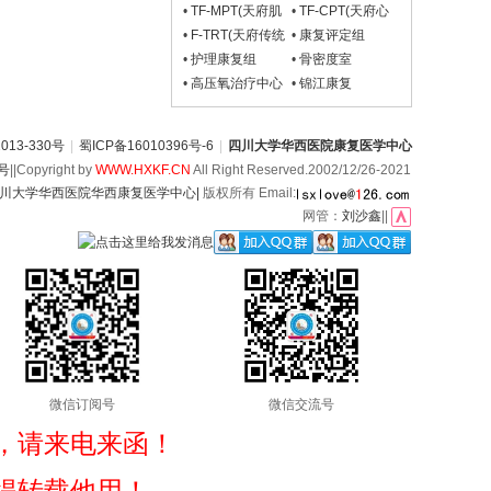
组)
康复组)
经物理治疗组)
•
TF-MPT(天府肌
•
TF-CPT(天府心
骨物理治疗组)
肺与重症物理治疗
•
F-TRT(天府传统
•
康复评定组
组)
康复组)
•
护理康复组
•
骨密度室
•
高压氧治疗中心
•
锦江康复
13-330号
|
蜀ICP备16010396号-6
|
四川大学华西医院康复医学中心
6号
||Copyright by
WWW.HXKF.CN
All Right Reserved.2002/12/26-2021
川大学华西医院华西康复医学中心|
版权所有 Email:
网管：
刘沙鑫
||
微信订阅号
微信交流号
，请来电来函！
得转载他用！