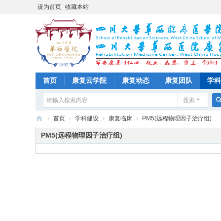
设为首页
收藏本站
首页
康复云学院
康复动态
康复团队
学科
搜索
›
首页
›
学科建设
›
康复临床
›
PM5(远程物理因子治疗组)
四
PM5(远程物理因子治疗组)
川
大
学
华
西
医