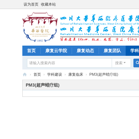
设为首页
收藏本站
首页
康复云学院
康复动态
康复团队
学科
搜索
›
首页
›
学科建设
›
康复临床
›
PM3(超声蜡疗组)
四
PM3(超声蜡疗组)
川
大
学
华
西
医