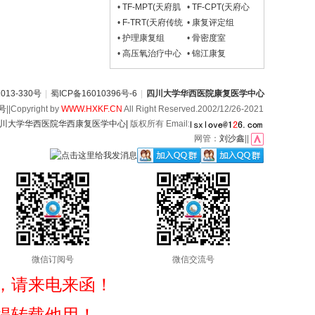
组)
康复组)
经物理治疗组)
•
TF-MPT(天府肌
•
TF-CPT(天府心
骨物理治疗组)
肺与重症物理治疗
•
F-TRT(天府传统
•
康复评定组
组)
康复组)
•
护理康复组
•
骨密度室
•
高压氧治疗中心
•
锦江康复
13-330号
|
蜀ICP备16010396号-6
|
四川大学华西医院康复医学中心
6号
||Copyright by
WWW.HXKF.CN
All Right Reserved.2002/12/26-2021
川大学华西医院华西康复医学中心|
版权所有 Email:
网管：
刘沙鑫
||
微信订阅号
微信交流号
，请来电来函！
得转载他用！