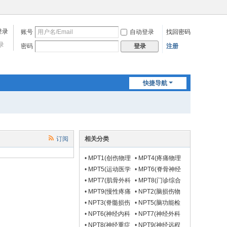
账号
自动登录
找回密码
录
密码
注册
登录
快捷导航
订阅
相关分类
•
MPT1(创伤物理
•
MPT4(疼痛物理
治疗组)
治疗组)
•
MPT5(运动医学
•
MPT6(脊骨神经
物理治疗前移组)
康复组)
•
MPT7(肌骨外科
•
MPT8(门诊综合
前移物理治疗组)
物理治疗组)
•
MPT9(慢性疼痛
•
NPT2(脑损伤物
远程物理治疗组)
理治疗组)
•
NPT3(脊髓损伤
•
NPT5(脑功能检
物理治疗组)
测与神经调控物理
•
NPT6(神经内科
•
NPT7(神经外科
治疗组)
神经物理治疗组)
神经物理治疗组)
•
NPT8(神经重症
•
NPT9(神经远程