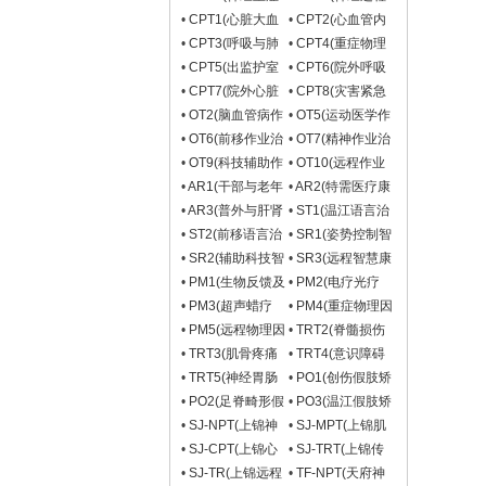
与昏迷促醒物理治
物理治疗组)
•
CPT1(心脏大血
•
CPT2(心血管内
疗组)
管外科物理治疗
科物理治疗组)
•
CPT3(呼吸与肺
•
CPT4(重症物理
组)
癌物理治疗组)
治疗组)
•
CPT5(出监护室
•
CPT6(院外呼吸
后综合征物理治疗
康复物理治疗组)
•
CPT7(院外心脏
•
CPT8(灾害紧急
组)
康复物理治疗组)
救护物理治疗组)
•
OT2(脑血管病作
•
OT5(运动医学作
业治疗组)
业治疗组)
•
OT6(前移作业治
•
OT7(精神作业治
疗组)
疗组)
•
OT9(科技辅助作
•
OT10(远程作业
业治疗组)
治疗组)
•
AR1(干部与老年
•
AR2(特需医疗康
康复组)
复组)
•
AR3(普外与肝肾
•
ST1(温江语言治
移植康复组)
疗组)
•
ST2(前移语言治
•
SR1(姿势控制智
疗组)
慧康复组)
•
SR2(辅助科技智
•
SR3(远程智慧康
慧康复组)
复组)
•
PM1(生物反馈及
•
PM2(电疗光疗
水疗组)
组)
•
PM3(超声蜡疗
•
PM4(重症物理因
组)
子治疗组)
•
PM5(远程物理因
•
TRT2(脊髓损伤
子治疗组)
传统康复组)
•
TRT3(肌骨疼痛
•
TRT4(意识障碍
传统康复组)
传统康复组)
•
TRT5(神经胃肠
•
PO1(创伤假肢矫
传统康复组)
形治疗组/本部)
•
PO2(足脊畸形假
•
PO3(温江假肢矫
肢矫形治疗组/本
形治疗组/温江)
•
SJ-NPT(上锦神
•
SJ-MPT(上锦肌
部)
经物理治疗组)
骨物理治疗组)
•
SJ-CPT(上锦心
•
SJ-TRT(上锦传
肺与重症物理治疗
统康复组)
•
SJ-TR(上锦远程
•
TF-NPT(天府神