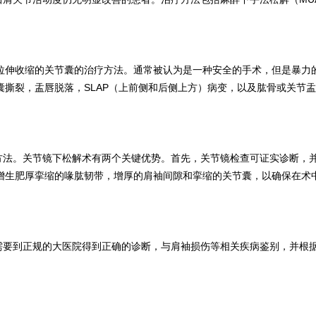
拉伸收缩的关节囊的治疗方法。通常被认为是一种安全的手术，但是暴力
囊撕裂，盂唇脱落，SLAP（上前侧和后侧上方）病变，以及肱骨或关节
方法。关节镜下松解术有两个关键优势。首先，关节镜检查可证实诊断，
增生肥厚挛缩的喙肱韧带，增厚的肩袖间隙和挛缩的关节囊，以确保在术
需要到正规的大医院得到正确的诊断，与肩袖损伤等相关疾病鉴别，并根