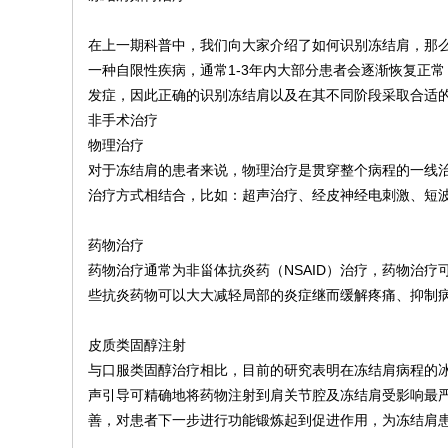
院
在上一期科普中，我们向大家介绍了如何识别冻结肩，那
康
一种自限性疾病，通常1-3年内大部分患者会逐渐恢复正
复
发症，因此正确的识别冻结肩以及在其不同阶段采取合适
医
非手术治疗
学
物理治疗
中
对于冻结肩的患者来说，物理治疗是贯穿整个病程的一线
治疗方式相结合，比如：超声治疗、经皮神经电刺激、短
心
药物治疗
药物治疗通常为非甾体抗炎药（NSAID）治疗，药物治
些抗炎药物可以大大减轻局部的炎症继而缓解疼痛、抑制
皮质类固醇注射
与口服类固醇治疗相比，目前的研究表明在冻结肩病程的
声引导可精确地将药物注射到肩关节腔及冻结肩受影响最
善，对患者下一步进行功能锻炼起到促进作用，为冻结肩