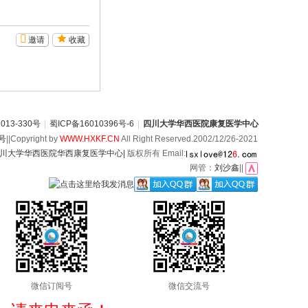
邀请
收藏
13-330号
|
蜀ICP备16010396号-6
|
四川大学华西医院康复医学中心
6号
||Copyright by
WWW.HXKF.CN
All Right Reserved.2002/12/26-2021
川大学华西医院华西康复医学中心|
版权所有 Email:
网管：
刘沙鑫
||
微信订阅号
微信交流号