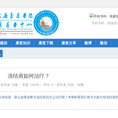
手机号码，快捷登
建设
康复知识
康复下载
康复分享
微博
微信
搜
索
冻结肩如何治疗？
发布者:
沙鑫
|
查看:
14648
|
评论: 0
|
原作者: 刘岩、余曦
识别冻结肩，那么如果诊断为冻结肩后怎么治疗呢？本期科普我们将为大家介绍冻结肩