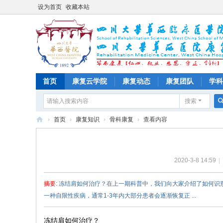
设为首页
收藏本站
首页
康复云学院
康复动态
康复团队
学科
搜索
›
首页
›
康复知识
›
骨科康复
›
查看内容
四
川
2020-3-8 14:59
|
大
学
摘要
: 冻结肩如何治疗？在上一期科普中，我们向大家介绍了如何
华
一种自限性疾病，通常1-3年内大部分患者会逐渐恢复正 ...
西
医
冻结肩如何治疗？