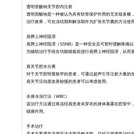
透明质酸钠关节腔内注射
透明质酸钠是一种被认为具有软骨保护作用的无支链多糖
治疗效果，可在冻结期和解冻期作为扩张关节囊的方法使
肩胛上神经阻滞
肩胛上神经阻滞（SSNB）是一种安全且可暂时缓解疼痛
为辅助治疗手段在功能锻炼前进行肩胛上神经阻滞，从而
肩关节腔水分离
对于关节腔明显狭窄的患者，可通过超声引导注射大量的
肩关节活动度改善较慢的患者可以考虑使用。
全身冷冻疗法（WBC）
该治疗方法通过将冻结肩患者未穿衣的身体暴露在腔室中，该
镇痛作用。
手术治疗
手术方案通常适用于冰冻期及解冻期，且经正规康复治疗后