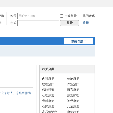
账号
自动登录
找回密码
录
密码
注册
登录
快捷导航
相关分类
内科康复
传统康复
物理治疗
作业治疗
假肢矫形
语言康复
的治疗方法。冻结肩作为
心理康复
康复护理
骨科康复
神经康复
心肺康复
儿童康复
高压氧治疗
康复相关