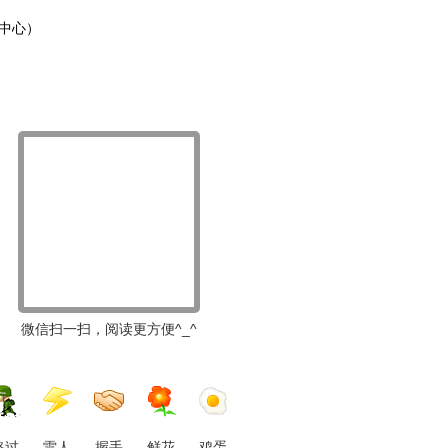
中心）
微信扫一扫，阅读更方便^_^
路过
雷人
握手
鲜花
鸡蛋