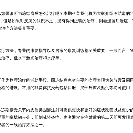
么如果诊断为冻结肩后怎么治疗呢？本期科普我们将为大家介绍冻结肩的
常，但是如果对疾病的认识不足，没有得到正确的治疗，则会遗留后遗症，
的治疗方法极其重要。
治疗方法，专业的康复指导以及居家的康复训练都至关重要。一般而言，
波治疗、低水平激光治疗和水疗等。
疗可作为物理治疗的辅助手段。因冻结肩患者主要的病理表现为关节囊及周
病程的进展。常用的非甾体抗炎药包括口服、局部外擦及贴剂等均可使用
冰冻期接受关节内皮质类固醇注射可提供更快和更好的症状改善以及更少
严重的喙肱韧带处，即刻减轻炎症。患者通常在注射后的第二天即可发现
患者的一线治疗方法之一。