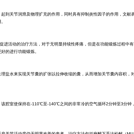
，起到关节润滑及物理扩充的作用，同时具有抑制炎性因子的作用，文献
用。
以促进活动的治疗方法，对于无明显持续性疼痛，但是在功能锻炼过程中
更好的进行功能锻炼。
生理盐水来实现关节囊的扩张以拉伸收缩的囊，从而增加关节囊内容积，
腔室使保持在-110℃至-140℃之间的非常冷的空气循环2分钟至3分
肩关节活动度仍无明显改善的患者。治疗方法包括麻醉下手法松解（MU