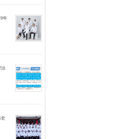
9年
理治
历史