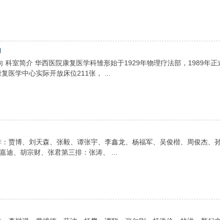
向
 科室简介 华西医院康复医学科雏形始于1929年物理疗法部，1989年正
医学中心实际开放床位211张， ...
四排：贾博、刘天森、张毅、谭张宇、李鑫龙、杨福军、吴俊楷、周俊杰、
迪、胡宗财、张君第三排：张涛、 ...