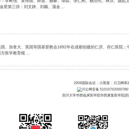
四排：李树强、黄维德、薛波、杨攀、谭聪、张仁刚、杨浩伦、林洪、颜起
星第三排：刘文静、刘颖、蒲金 ...
、加拿大、英国等国基督教会1892年在成都创建的仁济、存仁医院；
医学教育模 ...
2009国际会议
|
小黑屋
|
川卫网审20
川公网安备 5101070200078
四川大学华西临床医学院华西康复医学院|四