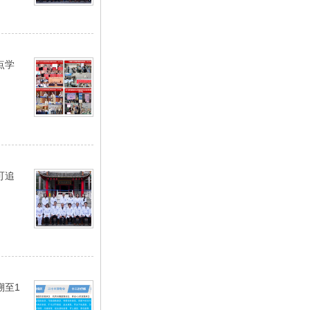
点学
可追
溯至1