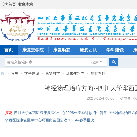
设为首页
收藏本站
首页
康复云学院
康复动态
康复团队
学科建设
搜索
搜
›
首页
›
学科建设
›
康复教学
›
进修生培养
›
查看内容
索
四
神经物理治疗方向--四川大学华西
川
2025-12-4 08:06
|
发布者:
沙
大
学
摘要
: 四川大学华西医院康复医学中心2026年春季进修招生简章--神经物理治
华
华西医院康复医学中心现面向全国招收2026年春季批次 ...
西
医