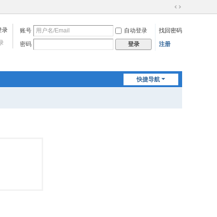
切
换
账号
自动登录
找回密码
到
宽
录
密码
注册
登录
版
快捷导航