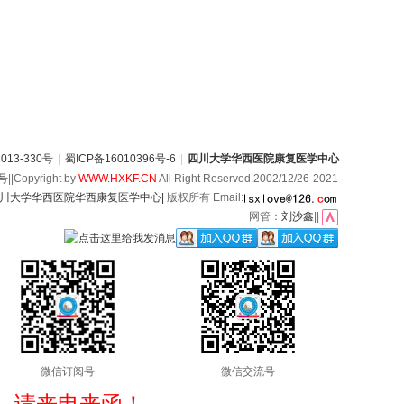
13-330号
|
蜀ICP备16010396号-6
|
四川大学华西医院康复医学中心
6号
||Copyright by
WWW.HXKF.CN
All Right Reserved.2002/12/26-2021
川大学华西医院华西康复医学中心|
版权所有 Email:
网管：
刘沙鑫
||
微信订阅号
微信交流号
，请来电来函！