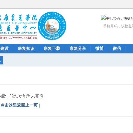
手机号码，快捷登
科建设
康复知识
康复下载
康复分享
微博
微信
搜
索
抱歉，论坛功能尚未开启
[ 点击这里返回上一页 ]