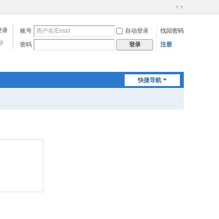
切
换
账号
自动登录
找回密码
到
宽
录
密码
注册
登录
版
快捷导航