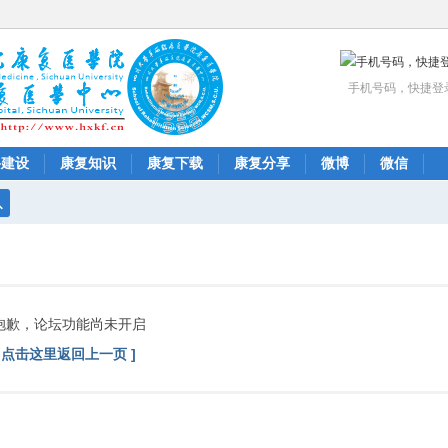
手机号码，快捷登
科建设
康复知识
康复下载
康复分享
微博
微信
搜
索
抱歉，论坛功能尚未开启
[ 点击这里返回上一页 ]