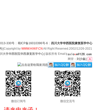
13-330号
|
蜀ICP备16010396号-6
|
四川大学华西医院康复医学中心
6号
||Copyright by
WWW.HXKF.CN
All Right Reserved.2002/12/26-2021
川大学华西医院华西康复医学中心|
版权所有 Email:
网管：
刘沙鑫
||
微信订阅号
微信交流号
，请来电来函！