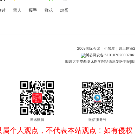
路过
雷人
握手
鲜花
鸡蛋
2009国际会议
|
小黑屋
|
川卫网审20
川公网安备 5101070200078
四川大学华西临床医学院华西康复医学院|四
腾讯微博
微信服务号
只属个人观点，不代表本站观点！如有侵权