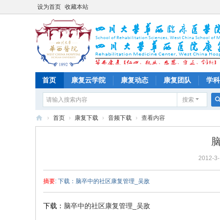
设为首页
收藏本站
首页
康复云学院
康复动态
康复团队
学科
搜索
›
首页
›
康复下载
›
音频下载
›
查看内容
四
川
2012-3-
大
学
摘要
: 下载：脑卒中的社区康复管理_吴敌
华
西
下载：
脑卒中的社区康复管理_吴敌
医