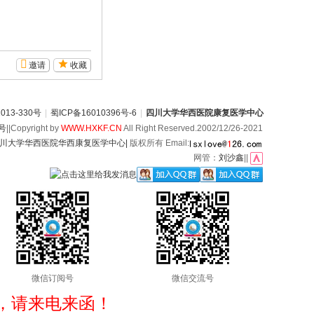
邀请
收藏
13-330号
|
蜀ICP备16010396号-6
|
四川大学华西医院康复医学中心
6号
||Copyright by
WWW.HXKF.CN
All Right Reserved.2002/12/26-2021
川大学华西医院华西康复医学中心|
版权所有 Email:
网管：
刘沙鑫
||
微信订阅号
微信交流号
，请来电来函！