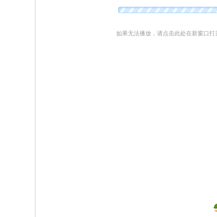
院
康
如果无法播放，请点击此处在新窗口打
复
医
学
中
心