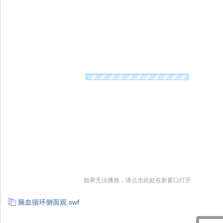
院
康
复
医
学
中
心
如果无法播放，请点击此处在新窗口打开
脑血循环侧面观.swf