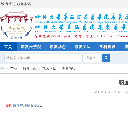
设为首页
收藏本站
首页
康复云学院
康复动态
康复团队
学科建设
搜索
搜
›
首页
›
康复下载
›
视频下载
›
查看内容
索
四
脑
川
2012-3-10 12:37
|
发
大
学
摘要
: 脑血循环侧面观.swf
华
西
医