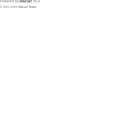
Powered by
Discuz!
X5.0
© 2001-2026
Discuz! Team
.