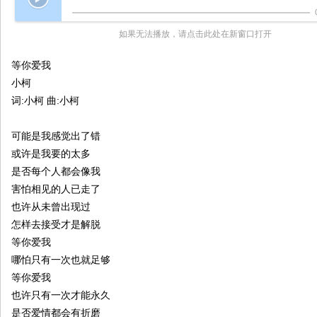
院
如果无法播放，请点击此处在新窗口打开
康
复
等你爱我
医
小柯
学
词:小柯 曲:小柯
中
可能是我感觉出了错
心
或许是我要的太多
是否每个人都会像我
害怕相见的人已走了
也许从未曾出现过
怎样去接受才是解脱
等你爱我
哪怕只有一次也就足够
等你爱我
也许只有一次才能永久
是否爱情都会有折磨