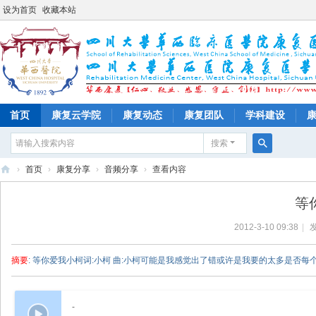
设为首页
收藏本站
首页
康复云学院
康复动态
康复团队
学科建设
搜索
搜
›
首页
›
康复分享
›
音频分享
›
查看内容
索
四
等
川
2012-3-10 09:38
|
发
大
学
摘要
: 等你爱我小柯词:小柯 曲:小柯可能是我感觉出了错或许是我要的太多是否每
华
西
-
医