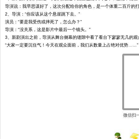
导演说：我早思谋好了，这次分配给你的角色，是一个体重二百斤的
院
2、导演：“你应该从这个悬崖跳下去。”
康
演员：“要是我受伤或摔死了，怎么办？”
复
导演：“没关系，这是影片中最后一个镜头。”
医
3、新剧演出之前，导演从舞台侧幕的缝隙中看了看台下寥寥无几的观
学
“大家一定要沉住气！今天在观众面前，我们从数量上占绝对优势……”
中
心
微信扫一