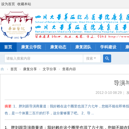
设为首页
收藏本站
首页
康复云学院
康复动态
康复团队
学科建设
搜索
搜
›
首页
›
康复分享
›
文字分享
›
查看内容
索
四
导演
川
2012-3-10 08:29
|
发
大
学
摘要
: 1、胖刘跟导演商量道：我好赖在这个圈里也混了六七年，您能不能在即
华
色，是一个体重二百斤的打手，这分量够重了吧。 2、导 ...
西
医
1、胖刘跟导演商量道：我好赖在这个圈里也混了六七年，您能不能在