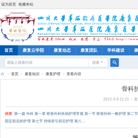
设为首页
收藏本站
首页
康复云学院
康复动态
康复团队
学科建设
搜索
搜
›
首页
›
康复知识
›
康复护理
›
查看内容
索
四
骨科
川
2012-3-9 21:21
|
发
大
学
摘要
: 第一篇 外科 第一章 矫形外科疾病护理常规 第一节 矫形外科一般护理 第二
华
固定前后的护理 第七节 持续牵引前后护理 第八 ...
西
医