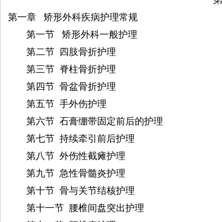
院
第一章
矫形外科疾病护理常规
康
第一节
矫形外科一般护理
复
第二节
四肢骨折护理
医
第三节
脊柱骨折护理
学
中
第四节
骨盆骨折护理
心
第五节
手外伤护理
第六节
石膏绷带固定前后的护理
第七节
持续牵引前后护理
第八节
外伤性截瘫护理
第九节
急性骨髓炎护理
第十节
骨与关节结核护理
第十一节
腰椎间盘突出护理