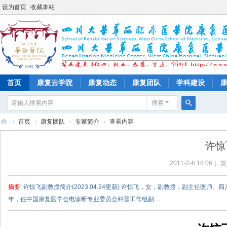
设为首页
收藏本站
首页
康复云学院
康复动态
康复团队
学科建设
搜索
搜
›
首页
›
康复团队
›
专家简介
›
查看内容
索
四
许惊
川
2011-2-6 18:06
|
发
大
学
摘要
: 许惊飞副教授简介(2023.04.24更新) 许惊飞，女，副教授，副主
华
年，任中国康复医学会电诊断专业委员会科普工作组副 ...
西
医