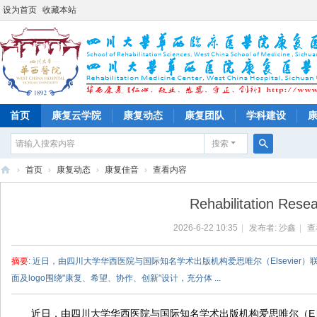
设为首页
收藏本站
首页
康复云学院
康复动态
康复团队
学科建设
搜索
搜
›
首页
›
康复动态
›
康复佳音
›
查看内容
索
四
Rehabilitation
川
2026-6-22 10:35
|
发布者:
沙鑫
|
查
大
学
摘要
: 近日，由四川大学华西医院与国际知名学术出版机构爱思唯尔（Elsevier）联合出
华
面及logo围绕"康复、希望、协作、创新"设计，充分体 ...
西
医
近日，由四川大学华西医院与国际知名学术出版机构
爱思唯尔
（
E