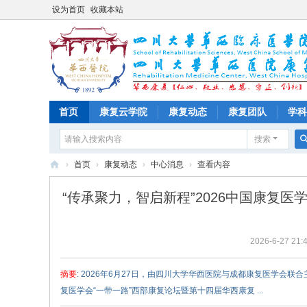
设为首页
收藏本站
首页
康复云学院
康复动态
康复团队
学科
搜索
›
首页
›
康复动态
›
中心消息
›
查看内容
四
“传承聚力，智启新程”2026中国康复
川
大
2026-6-27 21:
学
华
摘要
: 2026年6月27日，由四川大学华西医院与成都康复医学会
西
复医学会“一带一路”西部康复论坛暨第十四届华西康复 ...
医