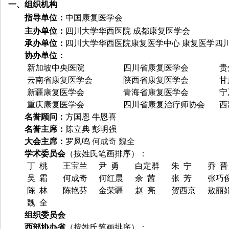
一、组织机构
指导单位：
中国康复医学会
主办单位：
四川大学华西医院 成都康复医学会
承办单位：
四川大学华西医院康复医学中心 康复医学四
协办单位：
新加坡中央医院
四川省康复医学会
贵
云南省康复医学会
陕西省康复医学会
甘
新疆康复医学会
青海省康复医学会
宁
重庆康复医学会
四川省康复治疗师协会
西
名誉顾问：
方国恩 牛恩喜
名誉主席：
陈立典 彭明强
大会主席：
罗凤鸣
何成奇 魏全
学术委员会
（按姓氏笔画排序）：
丁
桃
王宝兰
尹 勇
白定群
朱
宁
乔
晋
吴
霜
何成奇
何红晨
余
茜
张
芳
张巧
陈
林
陈艳芬
金荣疆
赵 亮
贺西京
敖丽
魏
全
组织委员会
西部协办省
（按姓氏笔画排序）：