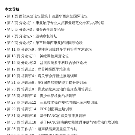
本文导航
•
第 1 页 西部康复论坛暨第十四届华西康复国际论坛
•
第 3 页 分论坛1：康复治疗专业人员职业规范化专家共识论坛
•
第 5 页 分论坛3：肌骨再生康复论坛
•
第 7 页 分论坛5：运动康复论坛
•
第 9 页 分论坛7：第三届华西康复护理国际论坛
•
第 11 页 分论坛9：慢性意识障碍多学科管理学术论坛
•
第 13 页 分论坛11：神经调控康复论坛
•
第 15 页 分论坛13：盆底疾病多学科联合诊疗论坛
•
第 17 页 培训班2：脊骨神经医学培训班
•
第 19 页 培训班4：肩关节诊疗新进展培训班
•
第 21 页 培训班6：第3届自然照护能力提升培训班
•
第 23 页 培训班8：骨质疏松康复治疗临床应用培训班
•
第 25 页 培训班10：青少年脊柱侧凸培训班
•
第 27 页 培训班12：三氧技术操作规范与临床应用培训班
•
第 29 页 培训班14：PRP创面再生培训班
•
第 31 页 培训班16：基于PANC的踝关节康复训班
•
第 33 页 培训班18：基于PANC颈痛的功能障碍评估与物理治疗培训班
•
第 35 页 工作坊1：超声赋能康复重症工作坊