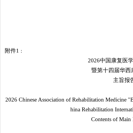
附件
1
：
2026
中国康复医
暨第十四届华西
主旨报
2026 Chinese Association of Rehabilitation Medicine "
hina Rehabilitation Intern
Contents of Main