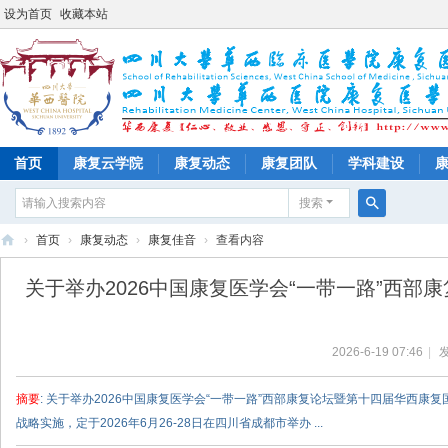
设为首页
收藏本站
首页
康复云学院
康复动态
康复团队
学科建设
搜索
搜
›
首页
›
康复动态
›
康复佳音
›
查看内容
索
四
关于举办2026中国康复医学会“一带一路”西部康复
川
大
2026-6-19 07:46
|
发
学
华
摘要
: 关于举办2026中国康复医学会“一带一路”西部康复论坛暨第十四届华西
西
战略实施，定于2026年6月26-28日在四川省成都市举办 ...
医