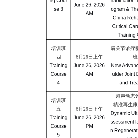
ng Cour
habilitation 
June 26, 2026
se 3
ogram & The
AM
China Rehab
Critical Ca
Training
培训班
肩关节诊疗
四
6
月
26
日上午
班
Training
June 26, 2026
New Advanc
Course
AM
ulder Joint
4
and Tre
超声动态
培训班
精准再生康
五
6
月
26
日下午
Dynamic Ult
Training
June 26, 2026
ssessment fo
Course
PM
n Regenerat
5