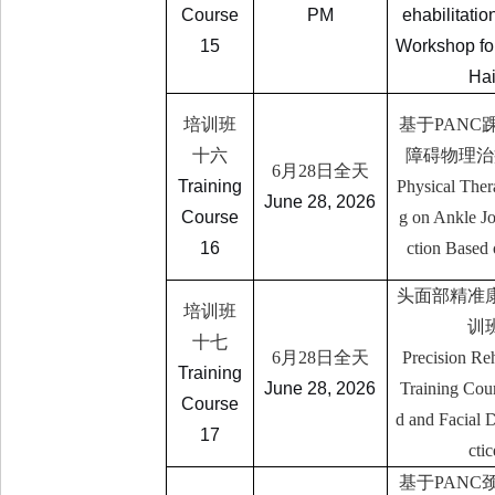
Course
PM
ehabilitatio
15
Workshop fo
Hai
培训班
基于
PANC
十六
障碍物理治
6
月
28
日全天
Training
Physical Ther
June 28, 2026
Course
g on Ankle J
16
ction Base
头面部精准
培训班
训
十七
6
月
28
日全天
Precision Reh
Training
June 28, 2026
Training Cou
Course
d and Facial 
17
ctic
基于
PANC