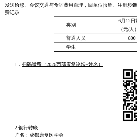
发送给您。会议交通与食宿费用自理，回单位报销。注册步骤
费记录
6
月
12
日
类别
（元
/
人
普通人员
800
学生
1．
扫码缴费（
2026
西部康复论坛
+
姓名）
2.
银行转账
户名：成都康复医学会