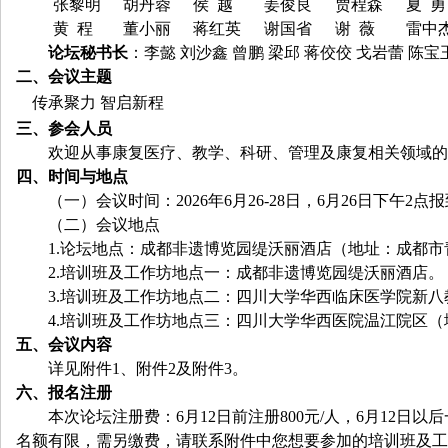
张黎明
胡丹蓉
侯
越
姜俊良
贾程森
夏
勇
黄 程
董小丽
蒋红英
谢国省
谢
薇
雷中
论坛秘书长
：李懿 刘沙鑫 曾鹏 梁邱 蒋佼佼 戈岩蕾 陈宝
二、会议主题
传承聚力 智启新程
三、参会人员
欢迎从事康复医疗、教学、科研、管理及康复相关领域的
四、时间与地点
（一）会议时间：
2026
年
6
月
26-28
日，
6
月
26
日下午
2
点报
（二）会议地点
1.
论坛地点：成都非遗博览园缇沃丽酒店（地址：成都市
2.
培训班及工作坊地点一：成都非遗博览园缇沃丽酒店。
3.
培训班及工作坊地点二：四川大学华西临床医学院新八
4.
培训班及工作坊地点三：四川大学华西医院温江院区（
五、会议内容
详见附件
1
、附件
2
及附件
3
。
六、报名注册
本次论坛注册费：
6
月
12
日前注册
800
元
/
人，
6
月
12
日以后
名额有限，需另缴费，请联系附件中您想要参加的培训班及工