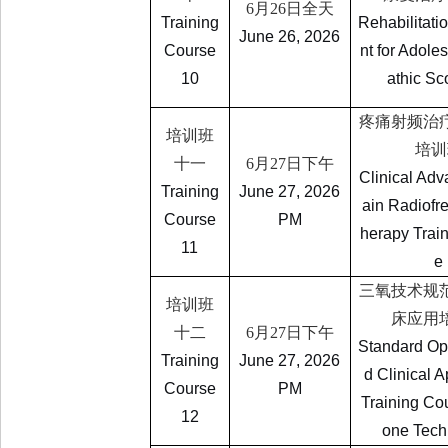
6
月
26
日全天
Training
Rehabilitati
June 26, 2026
Course
nt for Adole
10
athic Sc
疼痛射频治
培训班
培训
十一
6
月
27
日下午
Clinical Adv
Training
June 27, 2026
ain Radiofr
Course
PM
herapy Trai
11
e
三氧技术规
培训班
床应用
十二
6
月
27
日下午
Standard Op
Training
June 27, 2026
d Clinical A
Course
PM
Training Co
12
one Tech