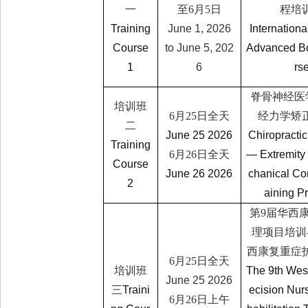
一
至
6
月
5
日
程培
Training
June 1, 2026
Internationa
Course
to June 5, 202
Advanced B
1
6
rs
脊骨神经医
培训班
6
月
25
日全天
经力学矫
二
June 25 2026
Chiropracti
Training
6
月
26
日全天
— Extremity
Course
June 26 2026
chanical Cor
2
aining P
第
9
届华西
理项目培训
西康复重症
6
月
25
日全天
培训班
The 9th Wes
June 25 2026
三
Traini
ecision Nur
6
月
26
日上午