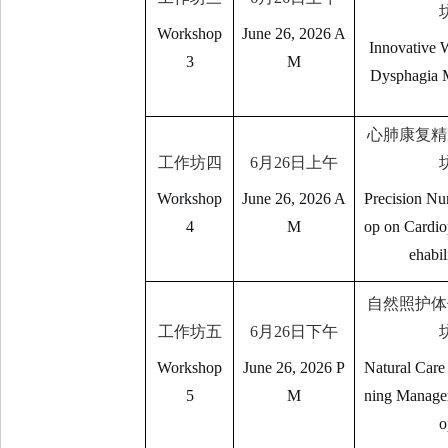
Workshop
June 26, 2026 A
Innovative 
3
M
Dysphagia 
心肺康复精
工作坊四
6
月
26
日上午
Workshop
June 26, 2026 A
Precision Nu
4
M
op on Cardi
ehabil
自然照护体
工作坊五
6
月
26
日下午
Workshop
June 26, 2026 P
Natural Care
5
M
ning Manage
o