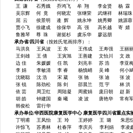
王
谦
石秀娥
乔鸿飞
牟
翔
李金贤
杨 霖
吴宗辉
何
竟
何晓宏
张继荣
武继祥
林瑞珠
屈 云
侯景明
逄
辉
姚永坤
姚秀卿
姚源蓉
贾小飞
徐建成
徐保华
高 强
高长
越
寄
婧
鲁雅琴
尊
珠
谢挺杉
虞乐华
廖远朋
承办省
/
四川省
（按姓氏笔画排序）：
马洪良
王风波
王
东
王伟成
王寿强
王丽
王剑雄
王
倩
王寅旭
王善建
文怡川
文
政
边
佳
朱媛媛
任
凯
刘兆丰
苏
浩
李亚
李
娟
李敏清
李
睿
杨慎峭
吴
峰
何小
沈晓聪
沈
浩
宋
葳
张
驰
张
迪
张
波
张
锐
陈劲松
陈
剑
邵晨兰
范
宇
林
洪
依
芸
周卫红
周陆凝
周蜜娟
庞日朝
赵
新
胡
皓
钟建国
秦
曦
凌
波
唐艳华
常有
韩俊松
雷行华
承办单位
/
华西医院康复医学中心 康复医学四川省重点实
丁明甫
王凤怡
王
玲
王婷婷
王
璐
朱思
许惊飞
苏勇林
杜春萍
李庆兵
李利娟
李凌