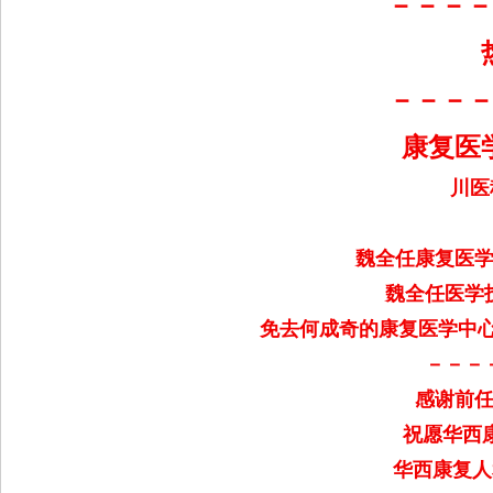
－－－
院
康
复
－－－
医
康复医
学
中
川医科
心
魏全任康复医
魏全任医学
免去何成奇的康复医学中心
－－－
感谢前
祝愿华西
华西康复