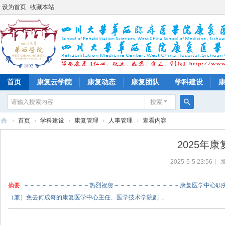
设为首页
收藏本站
首页
康复云学院
康复动态
康复团队
学科建设
搜索
搜
›
首页
›
学科建设
›
康复管理
›
人事管理
›
查看内容
索
四
2025年
川
2025-5-5 23:56
|
发
大
学
摘要
: －－－－－－－－－－－热烈祝贺－－－－－－－－－－－康复医学中心职
华
（兼）免去何成奇的康复医学中心主任、医学技术学院副 ...
西
医