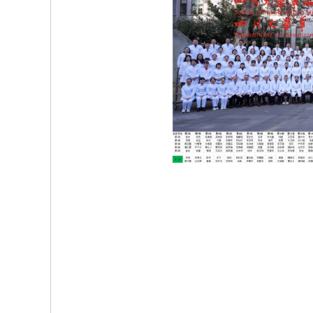
院
康
复
医
学
中
心