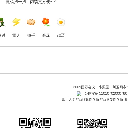
微信扫一扫，阅读更方便^_^
路过
雷人
握手
鲜花
鸡蛋
2009国际会议
|
小黑屋
|
川卫网审20
川公网安备 5101070200078
四川大学华西临床医学院华西康复医学院|四