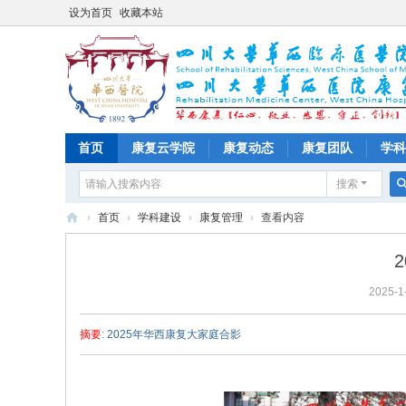
设为首页
收藏本站
首页
康复云学院
康复动态
康复团队
学科
搜索
›
首页
›
学科建设
›
康复管理
›
查看内容
四
川
2025-1
大
学
摘要
: 2025年华西康复大家庭合影
华
西
医