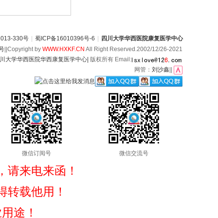
13-330号
|
蜀ICP备16010396号-6
|
四川大学华西医院康复医学中心
6号
||Copyright by
WWW.HXKF.CN
All Right Reserved.2002/12/26-2021
川大学华西医院华西康复医学中心|
版权所有 Email:
网管：
刘沙鑫
||
微信订阅号
微信交流号
，请来电来函！
得转载他用！
业用途！