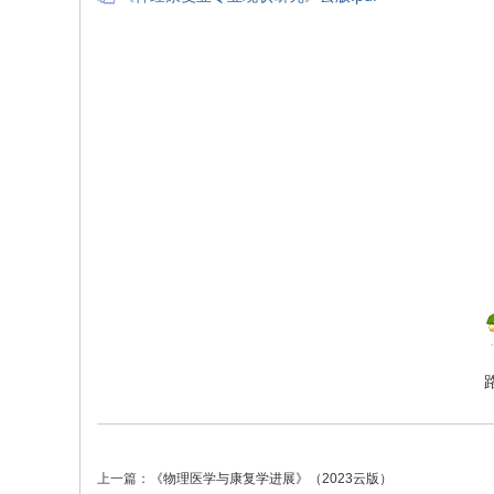
院
康
复
医
学
中
心
上一篇：
《物理医学与康复学进展》（2023云版）