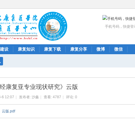
手机号码，快捷登
建设
康复知识
康复下载
康复分享
微博
微信
搜
索
经康复亚专业现状研究》云版
-6 12:07
|
发布者:
沙鑫
|
查看:
4787
|
评论: 0
版.pdf