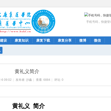
手机号码，快捷登
建设
康复知识
康复下载
康复分享
微博
微信
搜
索
黄礼义简介
-6 09:02
|
发布者:
沙鑫
|
查看:
6884
|
评论: 0
黄礼义
简介