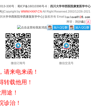
13-330号
|
蜀ICP备16010396号-6
|
四川大学华西医院康复医学中心
6号
||Copyright by
WWW.HXKF.CN
All Right Reserved.2002/12/26-2021
川大学华西医院华西康复医学中心|
版权所有 Email:
网管：
刘沙鑫
||
微信订阅号
微信交流号
，请来电来函！
得转载他用！
业用途！
院诊治！