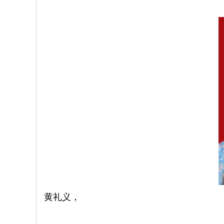
院
康
复
医
学
中
心
黄礼义，