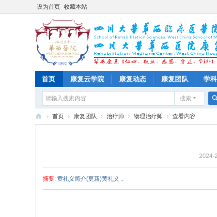
设为首页
收藏本站
首页
康复云学院
康复动态
康复团队
学科
搜索
›
首页
›
康复团队
›
治疗师
›
物理治疗师
›
查看内容
四
川
2024-2
大
学
摘要
: 黄礼义简介(更新)黄礼义，
华
西
医