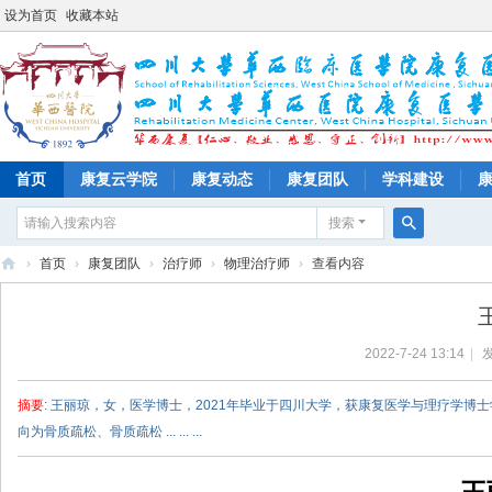
设为首页
收藏本站
首页
康复云学院
康复动态
康复团队
学科建设
搜索
搜
›
首页
›
康复团队
›
治疗师
›
物理治疗师
›
查看内容
索
四
川
2022-7-24 13:14
|
发
大
学
摘要
: 王丽琼，女，医学博士，2021年毕业于四川大学，获康复医学与理疗学博
华
向为骨质疏松、骨质疏松 ... ... ...
西
医