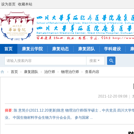
设为首页
收藏本站
首页
康复云学院
康复动态
康复团队
学科建设
搜索
搜
›
首页
›
康复团队
›
治疗师
›
物理治疗师
›
查看内容
索
四
川
2021-12-20 09:08
|
大
学
摘要
: 陈 意简介(2021.12.20更新)陈意 物理治疗师/医学硕士，中共党员
华
业。 中国生物材料学会生物力学分会会员。 参与国家 ...
西
医