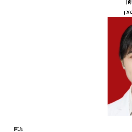
院
(20
康
复
医
学
中
心
陈意