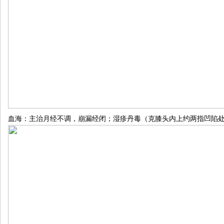
血海：主治月经不调，崩漏经闭；湿疹丹毒（克膝头内上约两指凹陷