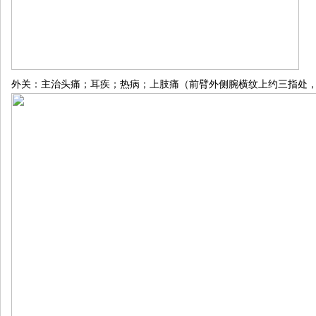
外关：主治头痛；耳疾；热病；上肢痛（前臂外侧腕横纹上约三指处