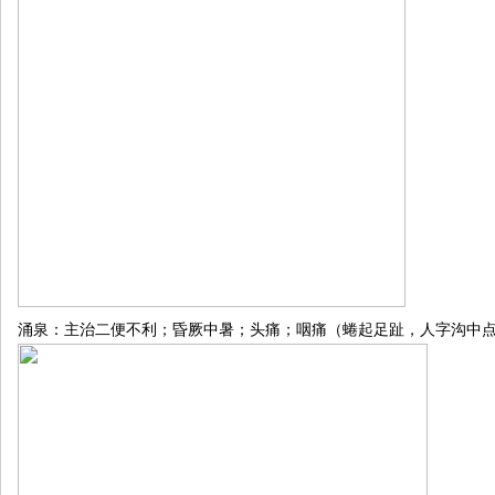
涌泉：主治二便不利；昏厥中暑；头痛；咽痛（蜷起足趾，人字沟中