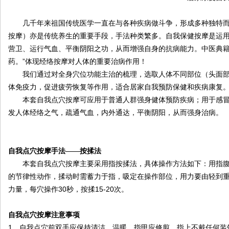
院
几千年来祖国传统医学一直在与各种疾病做斗争，形成多种独特
康
按摩）亦是传统养生的重要手段，手法种类繁多。自我保健按摩是运
复
营卫、运行气血、平衡阴阳之功，从而增强自身的抗病能力。中医典
医
”
药。
体现经络按摩对人体的重要治病作用！
学
我们通过对全身穴位功能主治的梳理，选取人体不同部位（头面
中
体免疫力
，促进疲劳恢复等作用，适合居家自我预防保健和疾病康复
本套自我点穴按摩可应用于普通人群强身健体预防疾病；用于感
心
发人体经络之气，疏通气血，内外通达，平衡阴阳，从而强身治病。
自我点穴按摩手法——按揉法
本套自我点穴按摩主要采用指按揉法，具体操作方法如下：用指
的节律性动作，揉动时需蓄力于指，吸定在操作部位，用力要由轻到
30
15-20
力量，每穴操作
秒，按揉
次。
自我点穴按摩注意事项
1
．自我点穴前双手应保持清洁、温暖、指甲应修剪，指上不戴任何装