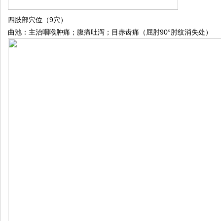
9
四肢部穴位（
穴）
90
曲池：主治咽喉肿痛；腹痛吐泻；目赤齿痛（屈肘
°肘纹消失处）