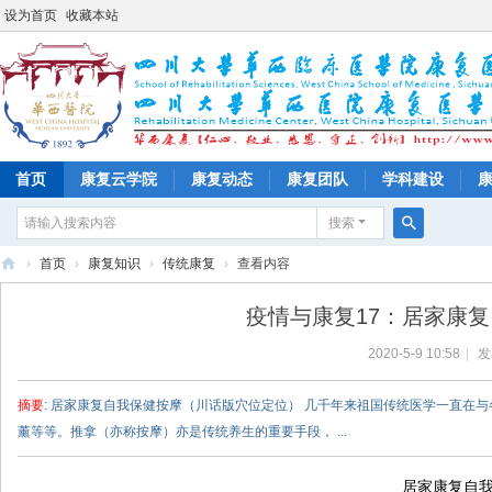
设为首页
收藏本站
首页
康复云学院
康复动态
康复团队
学科建设
搜索
搜
›
首页
›
康复知识
›
传统康复
›
查看内容
索
四
疫情与康复17：居家康
川
2020-5-9 10:58
|
发
大
学
摘要
: 居家康复自我保健按摩（川话版穴位定位） 几千年来祖国传统医学一直在
华
薰等等。推拿（亦称按摩）亦是传统养生的重要手段， ...
西
医
居家康复自