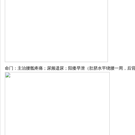
命门：主治腰骶疼痛；尿频遗尿；阳痿早泄（肚脐水平绕腰一周，后