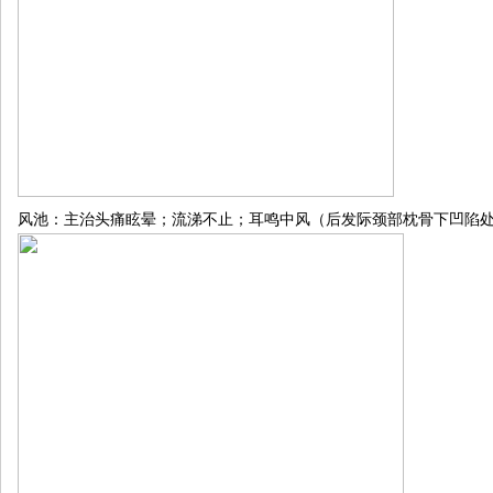
风池：主治头痛眩晕；流涕不止；耳鸣中风（后发际颈部枕骨下凹陷