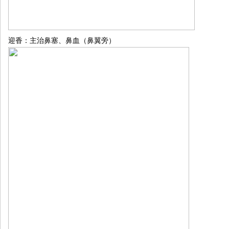
迎香：主治鼻塞、鼻血（鼻翼旁）