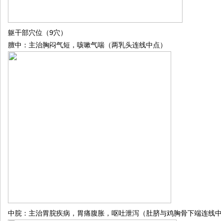
9
躯干部穴位（
穴）
膻中：主治胸闷气短，咳嗽气喘（两乳头连线中点）
中脘：主治胃脘疾病，胃痛腹胀，呕吐泄泻（肚脐与鸡胸骨下端连线