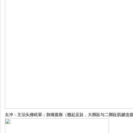
太冲：主治头痛眩晕；胁痛腹胀（翘起足趾，大脚趾与二脚趾肌腱连