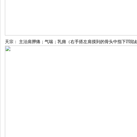
天宗：
主治肩胛痛；气喘；乳痈（右手搭左肩摸到的骨头中指下凹陷