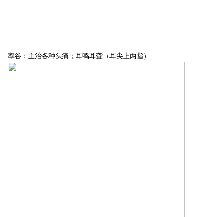
率谷：主治各种头痛；耳鸣耳聋（耳尖上两指）