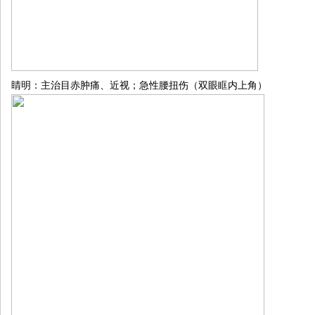
睛明：主治目赤肿痛、近视；急性腰扭伤（双眼眶内上角）