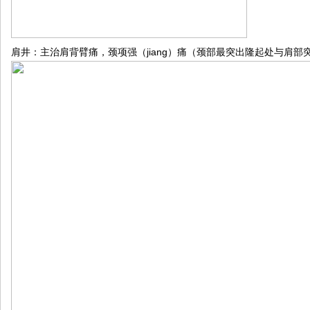
jiang
肩井：主治肩背臂痛，颈项强（
）痛（颈部最突出隆起处与肩部