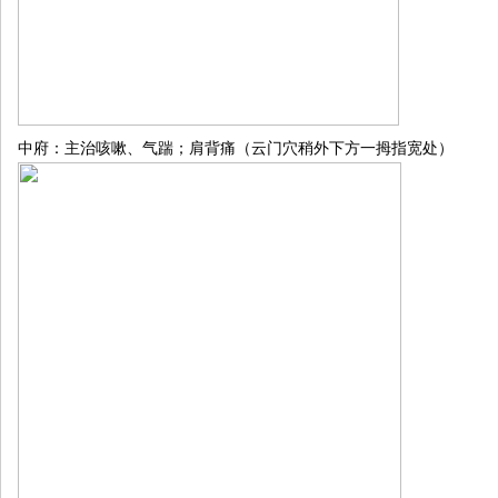
中府：主治咳嗽、气踹；肩背痛（云门穴稍外下方一拇指宽处）