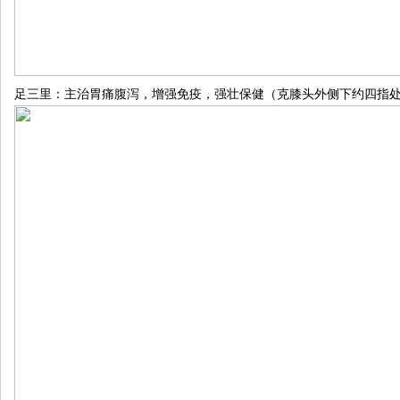
足三里：主治胃痛腹泻，增强免疫，强壮保健（克膝头外侧下约四指