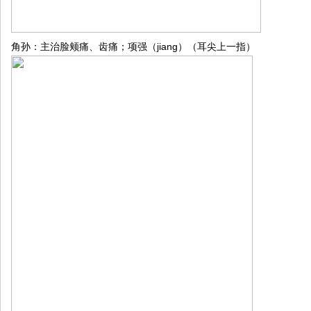
jiang
角孙：主治脸颊痛、齿痛；项强（
）（耳尖上一指）