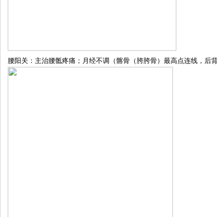
腰阳关：主治腰骶疼痛；月经不调（髂骨（胯胯骨）最高点连线，后