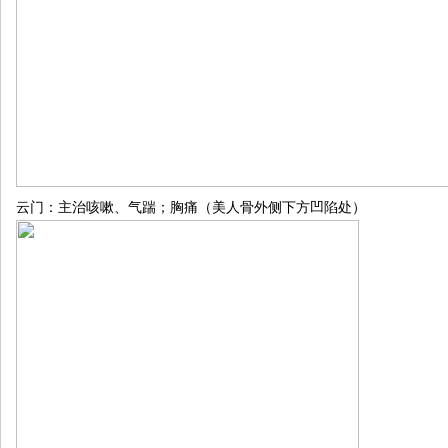
云门：主治咳嗽、气踹；胸痛（美人骨外侧下方凹陷处）