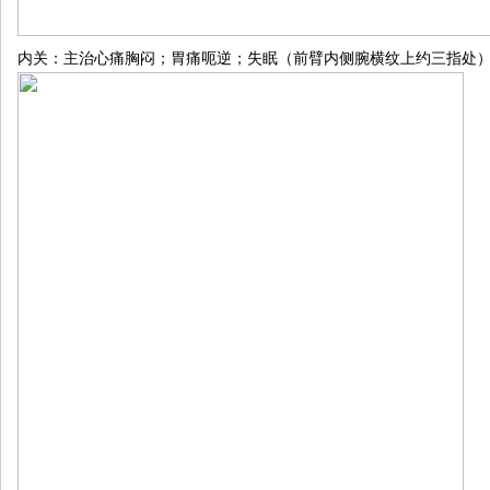
内关：主治心痛胸闷；胃痛呃逆；失眠（前臂内侧腕横纹上约三指处