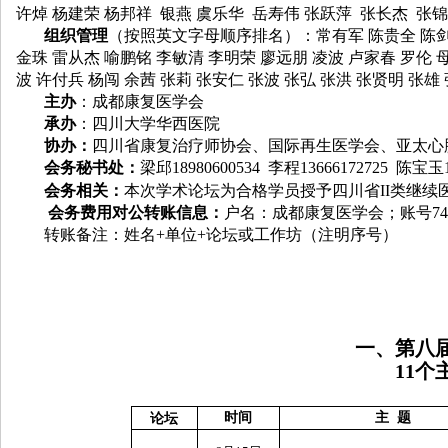
许焯 杨建荣 杨邦祥 银燕 虞乐华 岳寿伟 张跃萍 张长杰 张锦
组织管理
（按照英文字母顺序排名）：常有军 陈贵全 陈剑 
金珠 雷从杰 喻鹏铭 李敏清 李明荣 廖远朋 凌波 卢家春 罗伦 母
波 许付兵 杨闯 余茜 张莉 张安仁 张波 张弘 张洪 张贤明 张雄
主办
：成都康复医学会
承办
：四川大学华西医院
协办：
四川省康复治疗师协会、国际再生医学会、亚太心
会务秘书处：
梁邱
18980600534
李程
13666172725
陈宝玉
会务相关：
本次学术论坛为合格学员授予四川省
II
类继续
会务费用对公转账信息：
户名：成都康复医学会；账号
74
转账备注：姓名
+
单位
+
论坛或工作坊（注明序号）
一、第八
11
个
时间
主
题
论坛