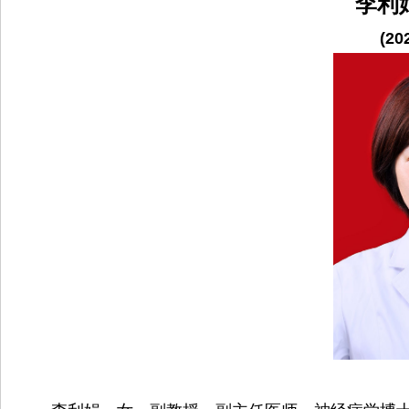
李利
院
(20
康
复
医
学
中
心