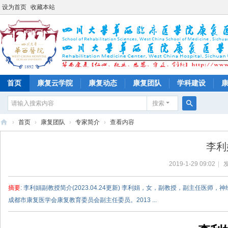
设为首页
收藏本站
首页
康复云学院
康复动态
康复团队
学科建设
搜索
搜
›
首页
›
康复团队
›
专家简介
›
查看内容
索
四
李利
川
2019-1-29 09:02
|
发
大
学
摘要
: 李利娟副教授简介(2023.04.24更新) 李利娟，女，副教授，副主
华
成都市康复医学会康复教育委员会副主任委员。2013 ...
西
医