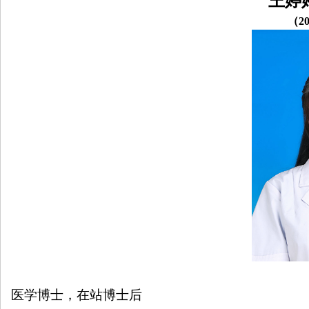
王婷
院
（
20
康
复
医
学
中
心
医学博士，在站博士后