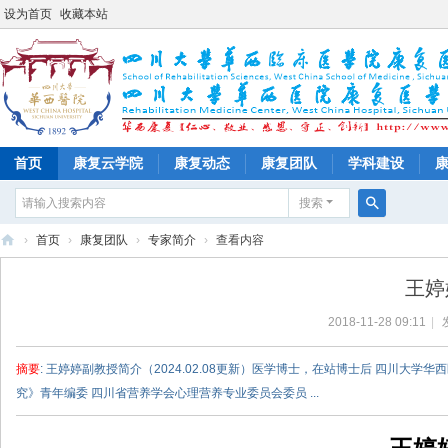
设为首页
收藏本站
首页
康复云学院
康复动态
康复团队
学科建设
搜索
搜
›
首页
›
康复团队
›
专家简介
›
查看内容
索
四
王婷
川
2018-11-28 09:11
|
大
学
摘要
: 王婷婷副教授简介（2024.02.08更新）医学博士，在站博士后 四川
华
究》青年编委 四川省营养学会心理营养专业委员会委员 ...
西
医