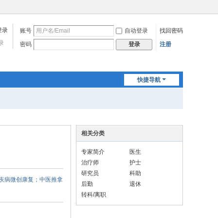
账号
自动登录
找回密码
录
密码
注册
登录
快捷导航
相关分类
专家简介
医生
治疗师
护士
研究员
科助
炎等疾病微创康复；中医推拿
后勤
退休
转科/离职