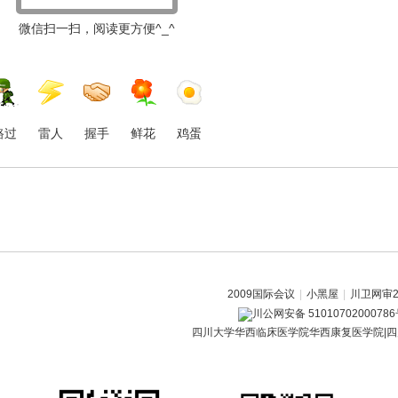
微信扫一扫，阅读更方便^_^
路过
雷人
握手
鲜花
鸡蛋
2009国际会议
|
小黑屋
|
川卫网审20
川公网安备 5101070200078
四川大学华西临床医学院华西康复医学院|四