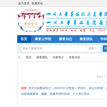
设为首页
收藏本站
首页
康复云学院
康复动态
康复团队
学科
搜索
›
首页
›
康复团队
›
专家简介
›
查看内容
四
川
2017-7-
大
学
摘要
: 李庆兵副教授简介（2026.03.18更新）李庆兵，副主任
华
治颈肩腰腿痛、偏瘫、面瘫等神经疾病。个人简介师从 ...
西
医