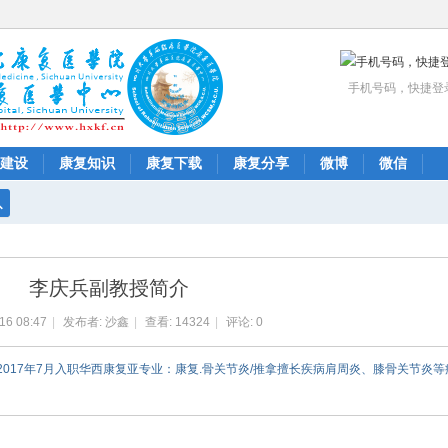
手机号码，快捷登
建设
康复知识
康复下载
康复分享
微博
微信
搜
索
李庆兵副教授简介
16 08:47
|
发布者:
沙鑫
|
查看:
14324
|
评论: 0
医师，2017年7月入职华西康复亚专业：康复.骨关节炎/推拿擅长疾病肩周炎、膝骨关节