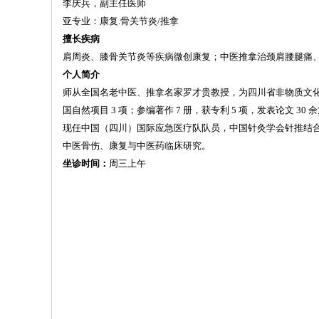
李庆兵，副主任医师
亚专业：康复.骨关节炎/推拿
擅长疾病
肩周炎、膝骨关节炎等疾病微创康复；中医推拿治颈肩腰腿痛
个人简介
师从全国名老中医、推拿名家罗才贵教授，为四川省非物质文化遗产
国自然项目 3 项；参编著作 7 册，获专利 5 项，发表论文 30 
现任中国（四川）国际应急医疗队队员，中国针灸学会针推结
中医骨伤、康复与中医药临床研究。
坐诊时间：
周三上午