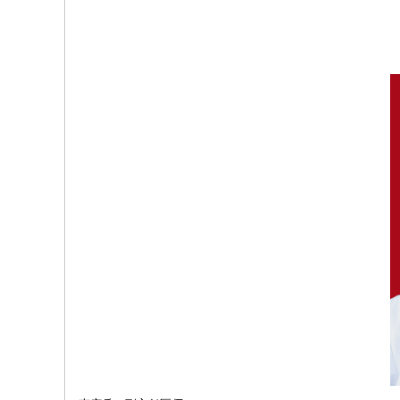
院
康
复
医
学
中
心