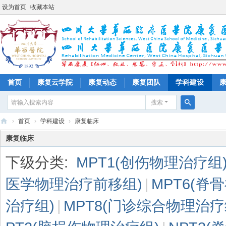
设为首页
收藏本站
首页
康复云学院
康复动态
康复团队
学科建设
搜索
搜
›
首页
›
学科建设
›
康复临床
索
四
康复临床
川
下级分类:
MPT1(创伤物理治疗组
大
学
医学物理治疗前移组)
|
MPT6(脊
华
治疗组)
|
MPT8(门诊综合物理治疗
西
医