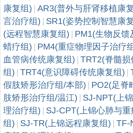
康复组)
|
AR3(普外与肝肾移植康复
言治疗组)
|
SR1(姿势控制智慧康复
(远程智慧康复组)
|
PM1(生物反馈
蜡疗组)
|
PM4(重症物理因子治疗组
血管病传统康复组)
|
TRT2(脊髓
组)
|
TRT4(意识障碍传统康复组)
|
假肢矫形治疗组/本部)
|
PO2(足
肢矫形治疗组/温江)
|
SJ-NPT(
理治疗组)
|
SJ-CPT(上锦心肺与
组)
|
SJ-TR(上锦远程康复组)
|
TF