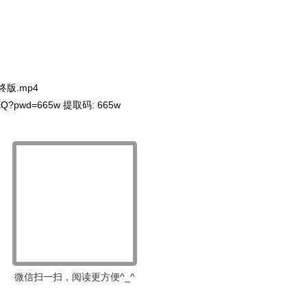
版.mp4
_kXQ?pwd=665w 提取码: 665w
微信扫一扫，阅读更方便^_^