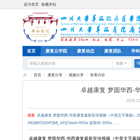
设为首页
收藏本站
首页
康复云学院
康复动态
康复团队
学科
搜索
›
首页
›
康复分享
›
视频分享
›
查看内容
四
卓越康复 梦圆华西-
川
2025-10
大
学
摘要
: 卓越康复 梦圆华西-华西康复最新宣传视频（中英文字幕版）202505通
华
A8Zjtt6O2dAFQMj_kXQ?pwd=665w 提取码: 665w ... ...
西
医
卓越康复 梦圆华西-华西康复最新宣传视频（中英文字幕版）