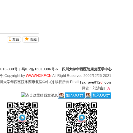
邀请
收藏
13-330号
|
蜀ICP备16010396号-6
|
四川大学华西医院康复医学中心
6号
||Copyright by
WWW.HXKF.CN
All Right Reserved.2002/12/26-2021
川大学华西医院华西康复医学中心|
版权所有 Email:
网管：
刘沙鑫
||