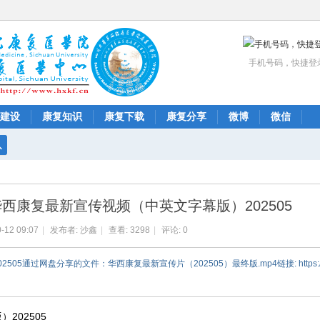
手机号码，快捷登
建设
康复知识
康复下载
康复分享
微博
微信
搜
索
华西康复最新宣传视频（中英文字幕版）202505
-12 09:07
|
发布者:
沙鑫
|
查看:
3298
|
评论: 0
过网盘分享的文件：华西康复最新宣传片（202505）最终版.mp4链接: https://pan.b
202505