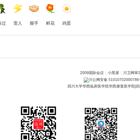
路过
雷人
握手
鲜花
鸡蛋
2009国际会议
|
小黑屋
|
川卫网审20
川公网安备 5101070200078
四川大学华西临床医学院华西康复医学院|四